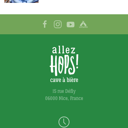
15 rue Défly
06000 Nice, France