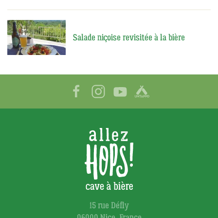
Salade niçoise revisitée à la bière
15 rue Défly
06000 Nice, France