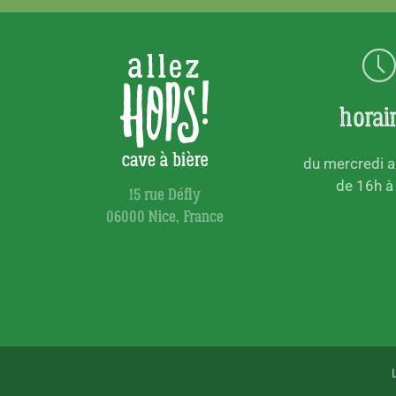
horai
du mercredi 
de 16h à
15 rue Défly
06000 Nice, France