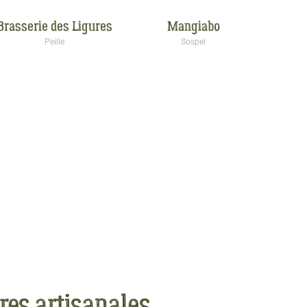
Brasserie des Ligures
Mangiabo
Peille
Sospel
res artisanales