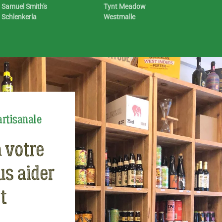
Samuel Smith's
Tynt Meadow
Schlenkerla
Westmalle
artisanale
à votre
us aider
t