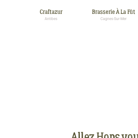
Craftazur
Brasserie À La Fût
Antibes
Cagnes-Sur-Mer
Allez Hops vou