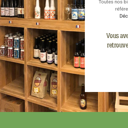
Toutes nos bi
référ
Déco
Vous ave
retrouve