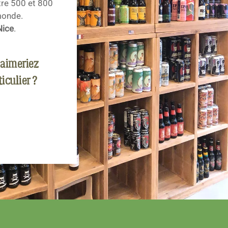
tre 500 et 800
monde.
Nice
.
 aimeriez
iculier ?