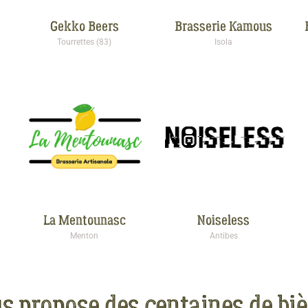
Gekko Beers
Brasserie Kamous
Tourrettes (83)
Isola
La Mentounasc
Noiseless
Menton
Antibes
s propose des centaines de biè