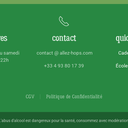
res
contact
qui
au samedi
contact @ allez-hops.com
Cade
 22h
+33 4 93 80 17 39
École
CGV
Politique de Confidentialité
L'abus d'alcool est dangereux pour la santé, consommez avec modération