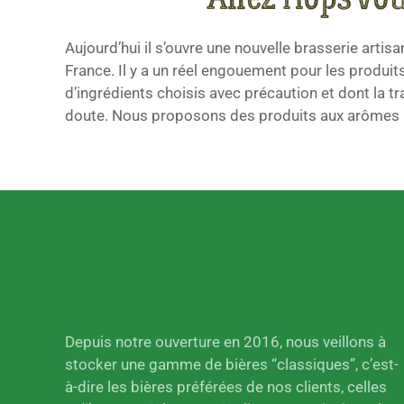
Aujourd’hui il s’ouvre une nouvelle brasserie artisa
résultat d’un savoir-faire et d’un processus minu
France. Il y a un réel engouement pour les produi
l’artisanat, rien n’est laissé au hasard, et la bière n’
d’ingrédients choisis avec précaution et dont la tra
sélection de bières, vous avez le choix d'un vaste 
doute. Nous proposons des produits aux arômes na
Depuis notre ouverture en 2016, nous veillons à
stocker une gamme de bières “classiques”, c’est-
à-dire les bières préférées de nos clients, celles