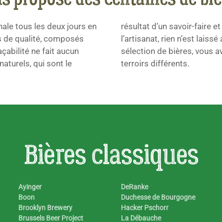
nale tous les deux jours en
tieux de fabrication. Dans
ts de qualité, composés
y échappe pas ! Avec notre
çabilité ne fait aucun
panel de saveurs et de
turels, qui sont le
terroirs différents.
Bières classiques
Ayinger
DeRanke
Boon
Duchesse de Bourgogne
Brooklyn Brewery
Hacker Pschorr
Brussels Beer Project
La Débauche