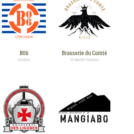
B06
Brasserie du Comté
Antibes
St Martin-Vesubie