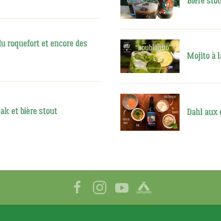
Bière stou
du roquefort et encore des
Mojito à l
ak et bière stout
Dahl aux 