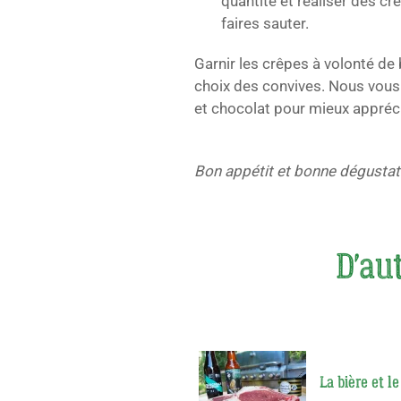
quantité et réaliser des c
faires sauter.
Garnir les crêpes à volonté de 
choix des convives. Nous vou
et chocolat pour mieux appréci
Bon appétit et bonne dégustati
D'aut
La bière et l