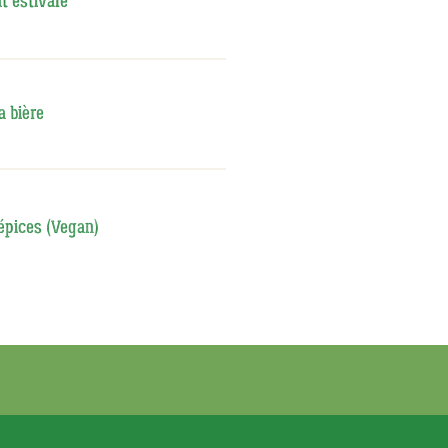
t estivale
a bière
épices (Vegan)