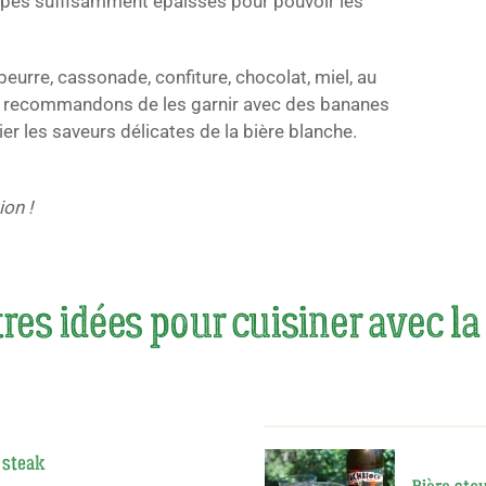
rêpes suffisamment épaisses pour pouvoir les
beurre, cassonade, confiture, chocolat, miel, au
s recommandons de les garnir avec des bananes
er les saveurs délicates de la bière blanche.
on !
res idées pour cuisiner avec la
e steak