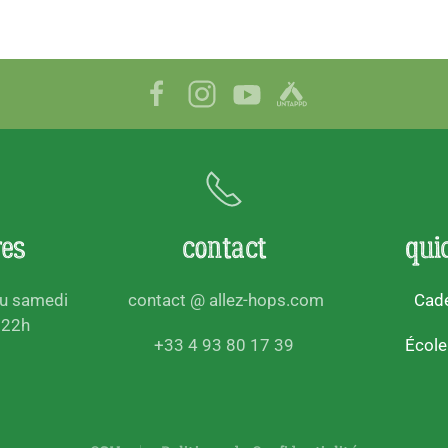
res
contact
qui
au samedi
contact @ allez-hops.com
Cade
 22h
+33 4 93 80 17 39
École