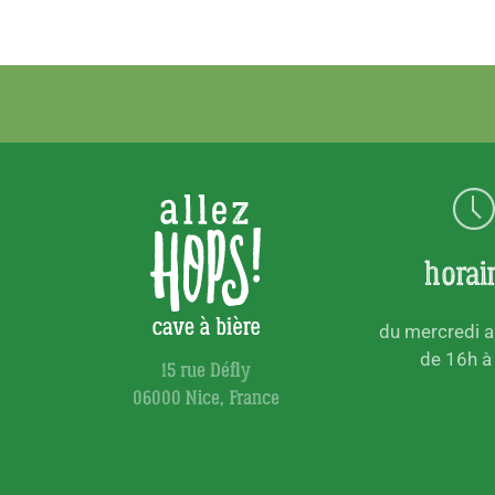
horai
du mercredi 
de 16h à
15 rue Défly
06000 Nice, France