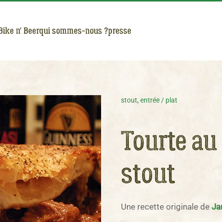
Bike n' Beer
qui sommes-nous ?
presse
stout
,
entrée / plat
Tourte au 
stout
Une recette originale de
Ja