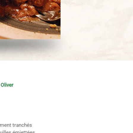
Oliver
nement tranchés
uilles émiettées