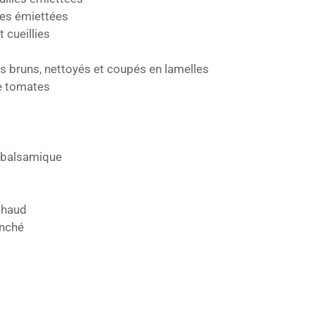
lles émiettées
t cueillies
 bruns, nettoyés et coupés en lamelles
de tomates
e balsamique
chaud
anché