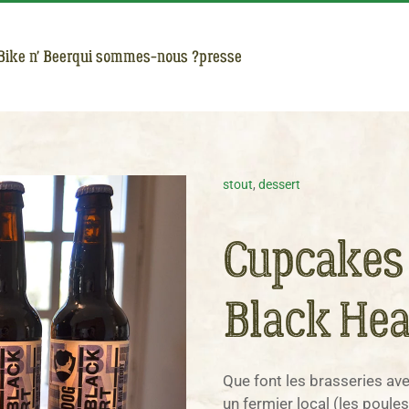
Bike n' Beer
qui sommes-nous ?
presse
stout
,
dessert
Cupcakes 
Black Hea
Que font les brasseries ave
un fermier local (les poule