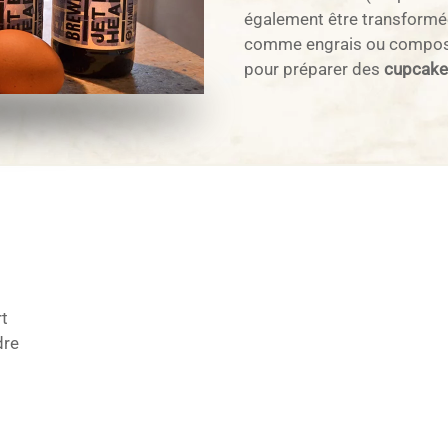
également être transformées
comme engrais ou compost. 
pour préparer des
cupcakes
rt
dre