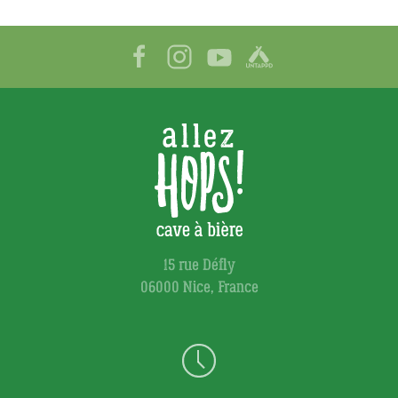
15 rue Défly
06000 Nice, France